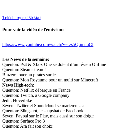
Télécharger
( 150 Mo )
Pour voir la vidéo de l'émission:
https://www.youtube.com/watch?v=-zs5QqmnqCI
Les News de la semaine:
Quenton: Ps4 & Xbox One se dotent d’un réseau OnLine
Quenton: Steam stream!
Binzen: jouer au pirates sur ie
Quenton: Mon Royaume pour un multi sur Minecraft
News High-tech:
Quenton: NetFlix débarque en France
Quenton: Twitch, a Google company
Jedi : Hoverbike
Seven: Twitter et Soundcloud se marièrent…:
Quenton: Slingshot, le snapshat de Facebook
Seven: Paypal sur le Play, mais aussi sur son doigt:
Quenton: Surface Pro 3
Quenton: Ara fait son choix: