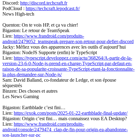
Discord:
http://discord.techcraft.fr
PodCloud :
https://techcraft.lepodcast.fr/
News High-tech
Quenton: On te vois HP, et ça va chier!
Bigaston: Le retour de TeamSpeak
Lien:
https://www.frandroid.com/produits-
android/2479052_teamspeak-prepare-son-retour-pour-defier-discord
Jacky: Méfiez vous des apparences avec les outils d’aujourd’hui
Bigaston: NodeJS Supporte (enfin) le TypeScript
Lien:
https://typescript.developpez.com/actu/368264/A-partir-de-la-
version-23-6-0-Node-js-prend-en-charge-TypeScript-par-defaut-en-
raison-de-sa-popularite-croissante-TypeScript-etant-la-fonctionnalite-
la-plus-demandee-sur-Node-js/
Sam: David Balland, co-fondateur de Ledge, et son épouse
séquestrés
Binzen: Des choses et autres
Les News Gaming
Bigaston: Earthblade c’est fini…
Lien:
https://exok.com/posts/2025-01-22-earthblade-final-update/
Bigaston: Origin c’est fini… mais connaissez vous EA Desktop?
Lien:
https://www.frandroid.com/produits-
android/console/2479474_clap-de-fin-pour-origin-ea-abandonne-
son-launcher-sur-pc