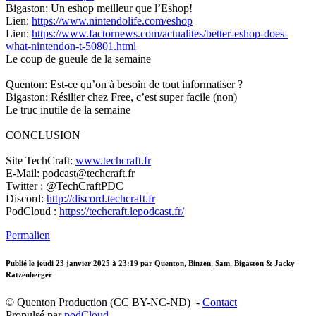
Bigaston: Un eshop meilleur que l’Eshop!
Lien:
https://www.nintendolife.com/eshop
Lien:
https://www.factornews.com/actualites/better-eshop-does-
what-nintendon-t-50801.html
Le coup de gueule de la semaine
Quenton: Est-ce qu’on à besoin de tout informatiser ?
Bigaston: Résilier chez Free, c’est super facile (non)
Le truc inutile de la semaine
CONCLUSION
Site TechCraft:
www.techcraft.fr
E-Mail: podcast@techcraft.fr
Twitter : @TechCraftPDC
Discord:
http://discord.techcraft.fr
PodCloud :
https://techcraft.lepodcast.fr/
Permalien
Publié le
jeudi 23 janvier 2025 à 23:19
par Quenton, Binzen, Sam, Bigaston & Jacky
Ratzenberger
© Quenton Production (CC BY-NC-ND) -
Contact
Propulsé par
podCloud