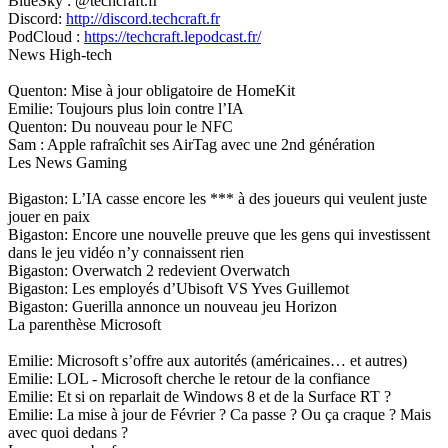
BlueSky : @techcraft.fr
Discord:
http://discord.techcraft.fr
PodCloud :
https://techcraft.lepodcast.fr/
News High-tech
Quenton: Mise à jour obligatoire de HomeKit
Emilie: Toujours plus loin contre l’IA
Quenton: Du nouveau pour le NFC
Sam : Apple rafraîchit ses AirTag avec une 2nd génération
Les News Gaming
Bigaston: L’IA casse encore les *** à des joueurs qui veulent juste
jouer en paix
Bigaston: Encore une nouvelle preuve que les gens qui investissent
dans le jeu vidéo n’y connaissent rien
Bigaston: Overwatch 2 redevient Overwatch
Bigaston: Les employés d’Ubisoft VS Yves Guillemot
Bigaston: Guerilla annonce un nouveau jeu Horizon
La parenthèse Microsoft
Emilie: Microsoft s’offre aux autorités (américaines… et autres)
Emilie: LOL - Microsoft cherche le retour de la confiance
Emilie: Et si on reparlait de Windows 8 et de la Surface RT ?
Emilie: La mise à jour de Février ? Ca passe ? Ou ça craque ? Mais
avec quoi dedans ?