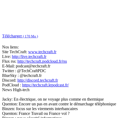
Télécharger
( 170 Mo )
Nos liens:
Site TechCraft:
www.techcraft.fr
Live:
http://live.techcraft.fr
Flux rss:
http://techcraft.podcloud.fr/rss
E-Mail: podcast@techcraft.fr
Twitter : @TechCraftPDC
BlueSky : @techcraft.fr
Discord:
http://discord.techcraft.fr
PodCloud :
https://techcraft.lepodcast.fr/
News High-tech
Jacky: En électrique, on ne voyage plus comme en thermique
Quenton: Encore un pas en avant contre le démarchage téléphonique
Binzen: focus sur les virements interbancaires
Quenton: France Travail ou France vol ?