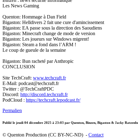
Binzen : news sécurité informatique
Les News Gaming
Quenton: Hommage à Dan Field
Bigaston: Helldivers 2 fait une cure d'amincissement
Bigaston: EA passe sous la direction des Saoudiens
Bigaston: Minecraft change de mode de version
Bigaston: Les joueurs sur Windows migrent!
Bigaston: Steam a fond dans l’ARM !
Le coup de gueule de la semaine
Bigaston: Bun racheté par Anthropic
CONCLUSION
Site TechCraft:
www.techcraft.fr
E-Mail: podcast@techcraft.fr
Twitter : @TechCraftPDC
Discord:
http://discord.techcraft.fr
PodCloud :
https://techcraft.lepodcast.fr/
Permalien
Publié le
jeudi 04 décembre 2025 à 23:03
par Quenton, Binzen, Bigaston & Jacky Ratzenb
© Quenton Production (CC BY-NC-ND) -
Contact